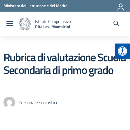
Vai ai contenuti
Vai al menu di navigazione
Vai al footer
Ministero dell'Istruzione e del Merito
Istituto Comprensivo
Rita Levi Montalcini
Apr
Rubrica di valutazione Scuola
Secondaria di primo grado
Personale scolastico