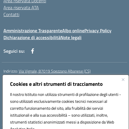
Area riservata Docenti
Area riservata ATA
Contatti
Amministrazione Trasparente
Albo online
Privacy Policy
Dichiarazione di accessibilità
Note legali
Seguici su:
Indirizzo:
Via Vignale, 87019 Spezzano Albanese (CS)
Centralino:
0981953077
Email:
csic878003@istruzione.it
Posta elettronica certificata (PEC):
Cookies e altri strumenti di tracciamento
csic878003@pec.istruzione.it
Codice fiscale: 94018300783
Il nostro Istituto non utilizza strumenti di profilazione degli utenti -
Codice meccanografico:
CSIC878003
sono utilizzati esclusivamente cookies tecnici necessari al
Codice Indice delle Pubbliche Amministrazioni (IPA): istsc_csic878003
corretto funzionamento del sito, alla fruibilità dei servizi
Codice unico di fatturazione (CUF): UFK2HU
istituzionali e alla sua accessibilità – sono utilizzati, inoltre,
strumenti statistici anonimizzati messi a disposizione da Web
Analytics Italia.