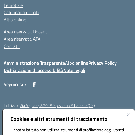
Le notizie
Calendario eventi
Albo online
Area riservata Docenti
Area riservata ATA
Contatti
Amministrazione Trasparente
Albo online
Privacy Policy
Dichiarazione di accessibilità
Note legali
Seguici su:
Indirizzo:
Via Vignale, 87019 Spezzano Albanese (CS)
Centralino:
0981953077
Email:
csic878003@istruzione.it
Posta elettronica certificata (PEC):
Cookies e altri strumenti di tracciamento
csic878003@pec.istruzione.it
Codice fiscale: 94018300783
Il nostro Istituto non utilizza strumenti di profilazione degli utenti -