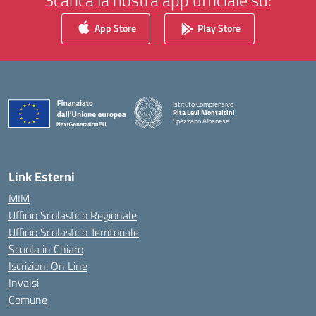
Scarica la nostra app ufficiale su:
App Store
Play Store
Istituto Comprensivo
Rita Levi Montalcini
Spezzano Albanese
— Visita la pagina iniziale della scuola
Link Esterni
MIM
Ufficio Scolastico Regionale
Ufficio Scolastico Territoriale
Scuola in Chiaro
Iscrizioni On Line
Invalsi
Comune