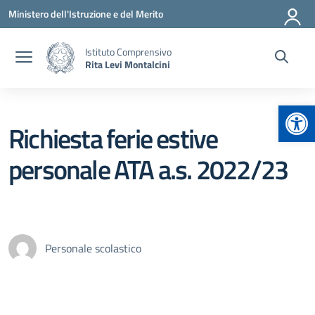
Vai ai contenuti
Vai al menu di navigazione
Vai al footer
Ministero dell'Istruzione e del Merito
Istituto Comprensivo
Rita Levi Montalcini
Apr
Richiesta ferie estive
personale ATA a.s. 2022/23
Personale scolastico