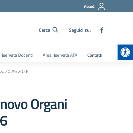
Accedi
Cerca
Seguici su:
Apr
 riservata Docenti
Area riservata ATA
Contatti
 a.s. 2025/2026
nnovo Organi
26