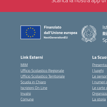
Scarica la nostra app uff
Is
Ri
S
— 
Link Esterni
La Scuo
MIM
Presenta
Ufficio Scolastico Regionale
I luoghi
Ufficio Scolastico Territoriale
Le perso
Scuola in Chiaro
I numeri 
Iscrizioni On Line
Le carte 
Invalsi
Organizz
Comune
La storia