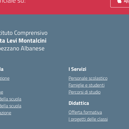
iciale su:
App
tituto Comprensivo
ta Levi Montalcini
pezzano Albanese
Visita la pagina iniziale della scuola
la
I Servizi
zione
Personale scolastico
Famiglie e studenti
ne
Percorsi di studio
della scuola
Didattica
della scuola
Offerta formativa
azione
I progetti delle classi