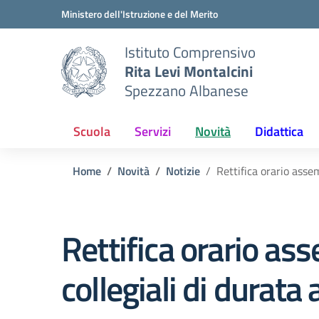
Vai ai contenuti
Vai al menu di navigazione
Vai al footer
Ministero dell'Istruzione e del Merito
Istituto Comprensivo
Rita Levi Montalcini
Spezzano Albanese
Scuola
Servizi
Novità
Didattica
Home
Novità
Notizie
Rettifica orario asse
Rettifica orario as
collegiali di durat