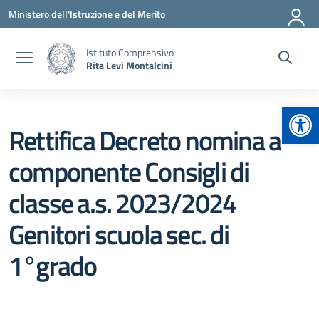
Vai ai contenuti
Vai al menu di navigazione
Vai al footer
Ministero dell'Istruzione e del Merito
Istituto Comprensivo
Rita Levi Montalcini
Apr
Rettifica Decreto nomina a
componente Consigli di
classe a.s. 2023/2024
Genitori scuola sec. di
1°grado