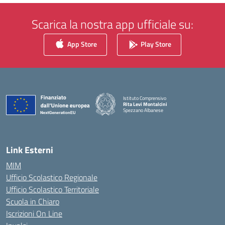
Scarica la nostra app ufficiale su:
App Store
Play Store
Istituto Comprensivo
Rita Levi Montalcini
Spezzano Albanese
— Visita la pagina iniziale della scuola
Link Esterni
MIM
Ufficio Scolastico Regionale
Ufficio Scolastico Territoriale
Scuola in Chiaro
Iscrizioni On Line