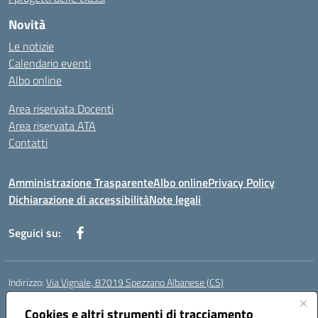
Novità
Le notizie
Calendario eventi
Albo online
Area riservata Docenti
Area riservata ATA
Contatti
Amministrazione Trasparente
Albo online
Privacy Policy
Dichiarazione di accessibilità
Note legali
Seguici su:
Indirizzo:
Via Vignale, 87019 Spezzano Albanese (CS)
Centralino:
0981953077
Email:
csic878003@istruzione.it
Posta elettronica certificata (PEC):
Cookies e altri strumenti di tracciamento
csic878003@pec.istruzione.it