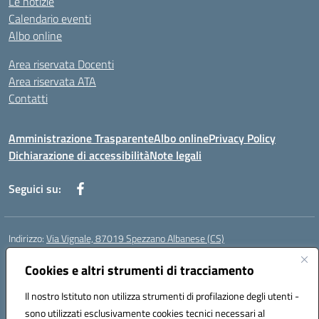
Le notizie
Calendario eventi
Albo online
Area riservata Docenti
Area riservata ATA
Contatti
Amministrazione Trasparente
Albo online
Privacy Policy
Dichiarazione di accessibilità
Note legali
Seguici su:
Indirizzo:
Via Vignale, 87019 Spezzano Albanese (CS)
Centralino:
0981953077
Email:
csic878003@istruzione.it
Posta elettronica certificata (PEC):
Cookies e altri strumenti di tracciamento
csic878003@pec.istruzione.it
Codice fiscale: 94018300783
Il nostro Istituto non utilizza strumenti di profilazione degli utenti -
Codice meccanografico:
CSIC878003
sono utilizzati esclusivamente cookies tecnici necessari al