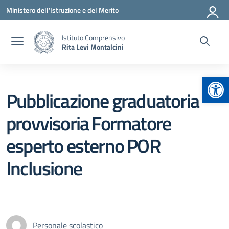
Vai ai contenuti
Vai al menu di navigazione
Vai al footer
Ministero dell'Istruzione e del Merito
Istituto Comprensivo
Rita Levi Montalcini
Apr
Pubblicazione graduatoria
provvisoria Formatore
esperto esterno POR
Inclusione
Personale scolastico