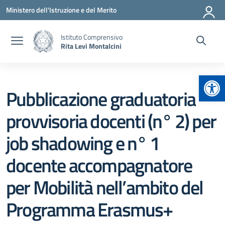
Vai ai contenuti
Vai al menu di navigazione
Vai al footer
Ministero dell'Istruzione e del Merito
Istituto Comprensivo
Rita Levi Montalcini
Apr
Pubblicazione graduatoria
provvisoria docenti (n° 2) per
job shadowing e n° 1
docente accompagnatore
per Mobilità nell’ambito del
Programma Erasmus+