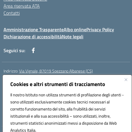
Area riservata ATA
Contatti
Amministrazione Trasparente
Albo online
Privacy Policy
Dichiarazione di accessibilità
Note legali
Seguici su:
Indirizzo:
Via Vignale, 87019 Spezzano Albanese (CS)
Centralino:
0981953077
Email:
csic878003@istruzione.it
Posta elettronica certificata (PEC):
Cookies e altri strumenti di tracciamento
csic878003@pec.istruzione.it
Codice fiscale: 94018300783
Il nostro Istituto non utilizza strumenti di profilazione degli utenti -
Codice meccanografico:
CSIC878003
sono utilizzati esclusivamente cookies tecnici necessari al
Codice Indice delle Pubbliche Amministrazioni (IPA): istsc_csic878003
corretto funzionamento del sito, alla fruibilità dei servizi
Codice unico di fatturazione (CUF): UFK2HU
istituzionali e alla sua accessibilità – sono utilizzati, inoltre,
strumenti statistici anonimizzati messi a disposizione da Web
Analytics Italia.