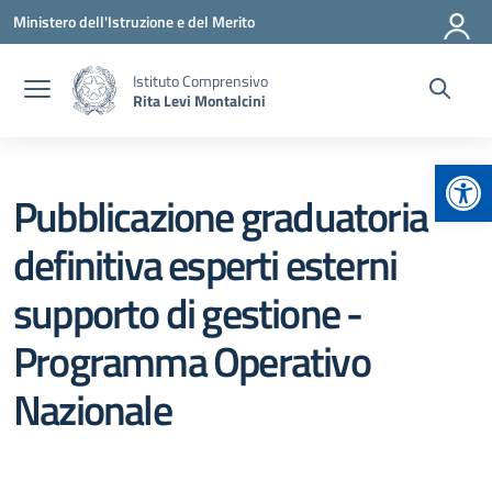
Vai ai contenuti
Vai al menu di navigazione
Vai al footer
Ministero dell'Istruzione e del Merito
Istituto Comprensivo
Rita Levi Montalcini
Apr
Pubblicazione graduatoria
definitiva esperti esterni
supporto di gestione -
Programma Operativo
Nazionale