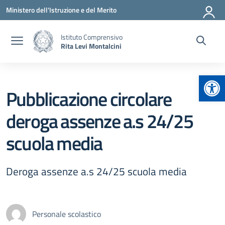
Vai ai contenuti
Vai al menu di navigazione
Vai al footer
Ministero dell'Istruzione e del Merito
Istituto Comprensivo
Rita Levi Montalcini
Apr
Pubblicazione circolare
deroga assenze a.s 24/25
scuola media
Deroga assenze a.s 24/25 scuola media
Personale scolastico