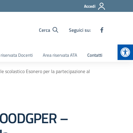
Accedi
Cerca
Seguici su:
Apr
 riservata Docenti
Area riservata ATA
Contatti
 scolastico Esonero per la partecipazione al
– AOODGPER –