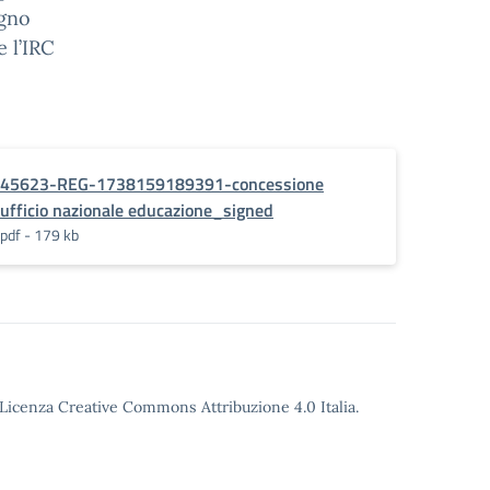
egno
e l’IRC
45623-REG-1738159189391-concessione
ufficio nazionale educazione_signed
pdf - 179 kb
o Licenza Creative Commons Attribuzione 4.0 Italia.