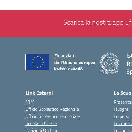
Scarica la nostra app uff
Is
Ri
S
— 
Link Esterni
La Scuo
MIM
Presenta
Ufficio Scolastico Regionale
I luoghi
Ufficio Scolastico Territoriale
Le perso
Scuola in Chiaro
I numeri 
Iscrizioni On Line
Le carte 