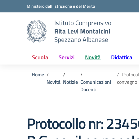
Vai ai contenuti
Vai al menu di navigazione
Vai al footer
Ministero dell'Istruzione e del Merito
Istituto Comprensivo
Rita Levi Montalcini
Spezzano Albanese
Scuola
Servizi
Novità
Didattica
Home
Protocol
Novità
Notizie
Comunicazioni
convegno n
Docenti
Protocollo nr: 23