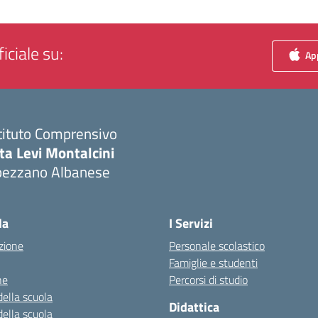
iciale su:
App
tituto Comprensivo
ta Levi Montalcini
pezzano Albanese
Visita la pagina iniziale della scuola
la
I Servizi
zione
Personale scolastico
Famiglie e studenti
ne
Percorsi di studio
della scuola
Didattica
della scuola