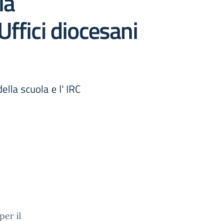
la
Uffici diocesani
lla scuola e l' IRC
er il