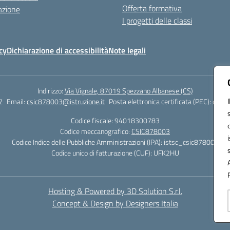
Offerta formativa
azione
I progetti delle classi
cy
Dichiarazione di accessibilità
Note legali
Indirizzo:
Via Vignale, 87019 Spezzano Albanese (CS)
7
Email:
csic878003@istruzione.it
Posta elettronica certificata (PEC):
csic8
Codice fiscale: 94018300783
Codice meccanografico:
CSIC878003
Codice Indice delle Pubbliche Amministrazioni (IPA): istsc_csic878003
Codice unico di fatturazione (CUF): UFK2HU
Hosting & Powered by 3D Solution S.r.l.
Concept & Design by Designers Italia