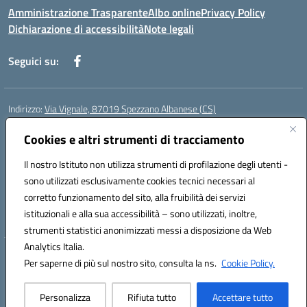
Amministrazione Trasparente
Albo online
Privacy Policy
Dichiarazione di accessibilità
Note legali
Seguici su:
Indirizzo:
Via Vignale, 87019 Spezzano Albanese (CS)
Centralino:
0981953077
Email:
csic878003@istruzione.it
Posta elettronica certificata (PEC):
Cookies e altri strumenti di tracciamento
csic878003@pec.istruzione.it
Codice fiscale: 94018300783
Il nostro Istituto non utilizza strumenti di profilazione degli utenti -
Codice meccanografico:
CSIC878003
sono utilizzati esclusivamente cookies tecnici necessari al
Codice Indice delle Pubbliche Amministrazioni (IPA): istsc_csic878003
corretto funzionamento del sito, alla fruibilità dei servizi
Codice unico di fatturazione (CUF): UFK2HU
istituzionali e alla sua accessibilità – sono utilizzati, inoltre,
strumenti statistici anonimizzati messi a disposizione da Web
Analytics Italia.
Hosting & Powered by 3D Solution S.r.l.
Per saperne di più sul nostro sito, consulta la ns.
Cookie Policy.
Concept & Design by Designers Italia
Personalizza
Rifiuta tutto
Accettare tutto