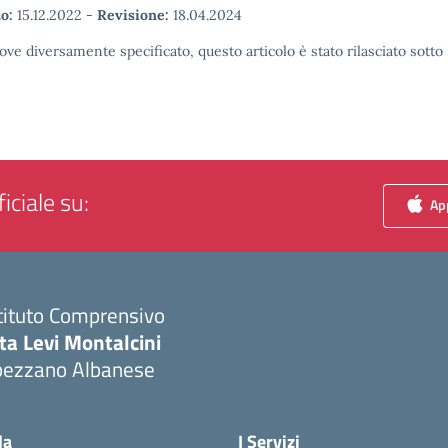
o:
15.12.2022
-
Revisione:
18.04.2024
ove diversamente specificato, questo articolo è stato rilasciato sott
iciale su:
App
tituto Comprensivo
ta Levi Montalcini
pezzano Albanese
Visita la pagina iniziale della scuola
la
I Servizi