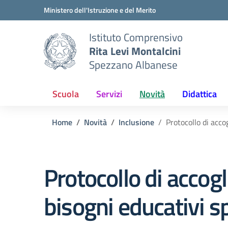
Vai ai contenuti
Vai al menu di navigazione
Vai al footer
Ministero dell'Istruzione e del Merito
Istituto Comprensivo
Rita Levi Montalcini
Spezzano Albanese
Scuola
Servizi
Novità
Didattica
Home
Novità
Inclusione
Protocollo di acco
Protocollo di accogl
bisogni educativi s