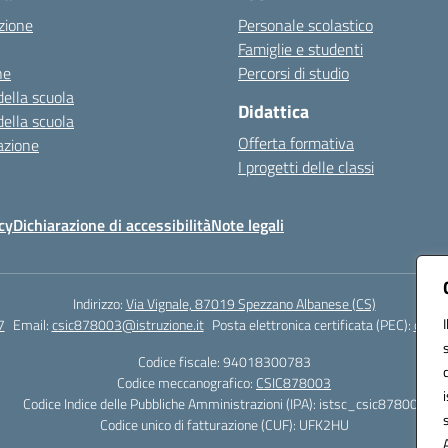
zione
Personale scolastico
Famiglie e studenti
ne
Percorsi di studio
della scuola
Didattica
della scuola
Offerta formativa
azione
I progetti delle classi
cy
Dichiarazione di accessibilità
Note legali
Indirizzo:
Via Vignale, 87019 Spezzano Albanese (CS)
7
Email:
csic878003@istruzione.it
Posta elettronica certificata (PEC):
csic8
Codice fiscale: 94018300783
Codice meccanografico:
CSIC878003
Codice Indice delle Pubbliche Amministrazioni (IPA): istsc_csic878003
Codice unico di fatturazione (CUF): UFK2HU