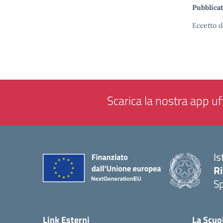
Pubblicat
Eccetto d
Scarica la nostra app uff
Is
Ri
S
— 
Link Esterni
La Scuo