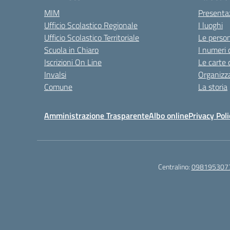
MIM
Presenta
Ufficio Scolastico Regionale
I luoghi
Ufficio Scolastico Territoriale
Le perso
Scuola in Chiaro
I numeri 
Iscrizioni On Line
Le carte 
Invalsi
Organizz
Comune
La storia
Amministrazione Trasparente
Albo online
Privacy Poli
Centralino:
098195307