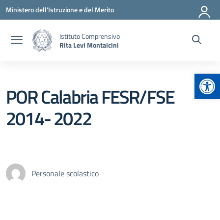
Vai ai contenuti
Vai al menu di navigazione
Vai al footer
Ministero dell'Istruzione e del Merito
Istituto Comprensivo
Rita Levi Montalcini
Apr
POR Calabria FESR/FSE
2014- 2022
Personale scolastico