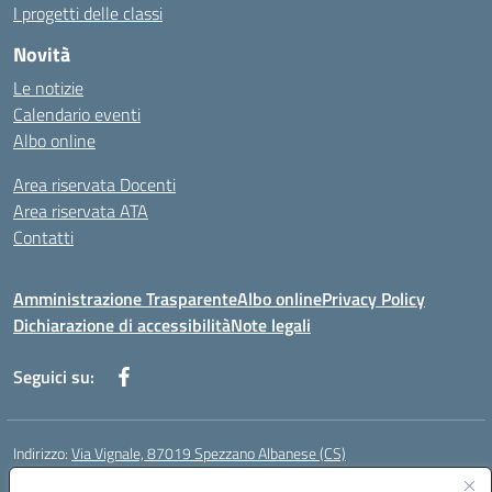
I progetti delle classi
Novità
Le notizie
Calendario eventi
Albo online
Area riservata Docenti
Area riservata ATA
Contatti
Amministrazione Trasparente
Albo online
Privacy Policy
Dichiarazione di accessibilità
Note legali
Seguici su:
Indirizzo:
Via Vignale, 87019 Spezzano Albanese (CS)
Centralino:
0981953077
Email:
csic878003@istruzione.it