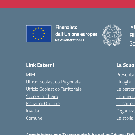
Is
Ri
S
— 
Link Esterni
La Scuo
MIM
Presenta
Ufficio Scolastico Regionale
I luoghi
Ufficio Scolastico Territoriale
Le perso
Scuola in Chiaro
I numeri 
Iscrizioni On Line
Le carte 
Invalsi
Organizz
Comune
La storia
Amministrazione Trasparente
Albo online
Privacy Poli