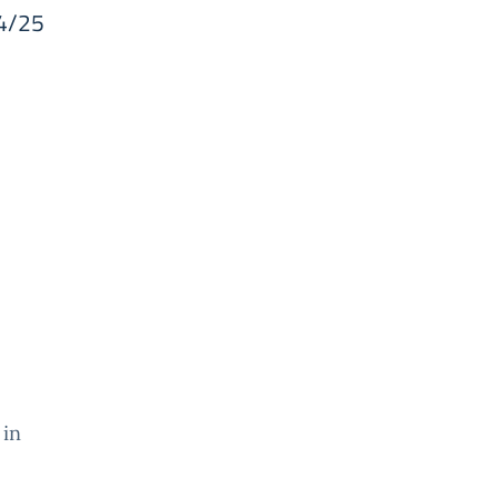
24/25
 in