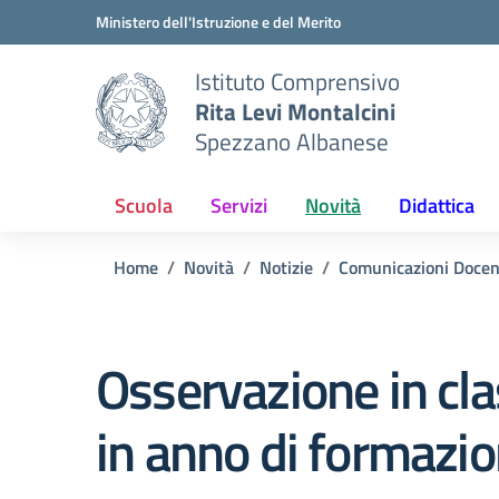
Vai ai contenuti
Vai al menu di navigazione
Vai al footer
Ministero dell'Istruzione e del Merito
Istituto Comprensivo
Rita Levi Montalcini
Spezzano Albanese
Scuola
Servizi
Novità
Didattica
Home
Novità
Notizie
Comunicazioni Docen
Osservazione in cla
in anno di formazi