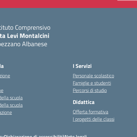
tituto Comprensivo
ta Levi Montalcini
pezzano Albanese
Visita la pagina iniziale della scuola
la
I Servizi
zione
Personale scolastico
Famiglie e studenti
ne
Percorsi di studio
della scuola
Didattica
della scuola
Offerta formativa
azione
I progetti delle classi
cy
Dichiarazione di accessibilità
Note legali