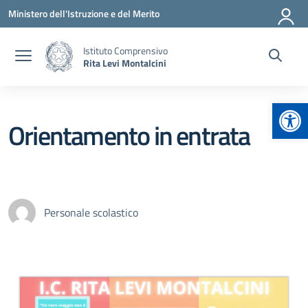
Vai ai contenuti
Vai al menu di navigazione
Vai al footer
Ministero dell'Istruzione e del Merito
Istituto Comprensivo
Rita Levi Montalcini
Apr
Orientamento in entrata
Personale scolastico