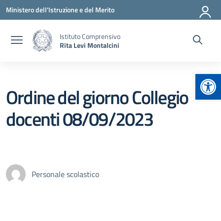
Vai ai contenuti
Vai al menu di navigazione
Vai al footer
Ministero dell'Istruzione e del Merito
Istituto Comprensivo
Rita Levi Montalcini
Apr
Ordine del giorno Collegio
docenti 08/09/2023
Personale scolastico