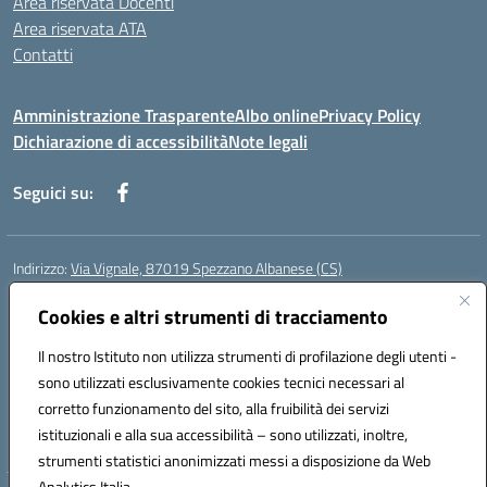
Area riservata Docenti
Area riservata ATA
Contatti
Amministrazione Trasparente
Albo online
Privacy Policy
Dichiarazione di accessibilità
Note legali
Seguici su:
Indirizzo:
Via Vignale, 87019 Spezzano Albanese (CS)
Centralino:
0981953077
Email:
csic878003@istruzione.it
Posta elettronica certificata (PEC):
Cookies e altri strumenti di tracciamento
csic878003@pec.istruzione.it
Codice fiscale: 94018300783
Il nostro Istituto non utilizza strumenti di profilazione degli utenti -
Codice meccanografico:
CSIC878003
sono utilizzati esclusivamente cookies tecnici necessari al
Codice Indice delle Pubbliche Amministrazioni (IPA): istsc_csic878003
corretto funzionamento del sito, alla fruibilità dei servizi
Codice unico di fatturazione (CUF): UFK2HU
istituzionali e alla sua accessibilità – sono utilizzati, inoltre,
strumenti statistici anonimizzati messi a disposizione da Web
Analytics Italia.