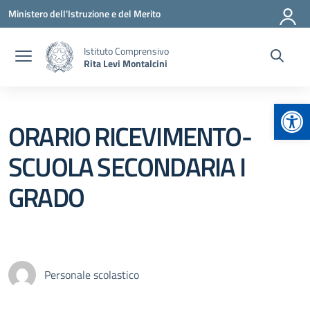
Vai ai contenuti
Vai al menu di navigazione
Vai al footer
Ministero dell'Istruzione e del Merito
Istituto Comprensivo
Rita Levi Montalcini
Apr
ORARIO RICEVIMENTO-
SCUOLA SECONDARIA I
GRADO
Personale scolastico