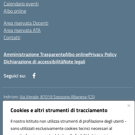
Calendario eventi
Albo online
Area riservata Docenti
Area riservata ATA
Contatti
Amministrazione Trasparente
Albo online
Privacy Policy
Dichiarazione di accessibilità
Note legali
Seguici su:
Indirizzo:
Via Vignale, 87019 Spezzano Albanese (CS)
Centralino:
0981953077
Email:
csic878003@istruzione.it
Posta elettronica certificata (PEC):
Cookies e altri strumenti di tracciamento
csic878003@pec.istruzione.it
Codice fiscale: 94018300783
Il nostro Istituto non utilizza strumenti di profilazione degli utenti -
Codice meccanografico:
CSIC878003
sono utilizzati esclusivamente cookies tecnici necessari al
Codice Indice delle Pubbliche Amministrazioni (IPA): istsc_csic878003