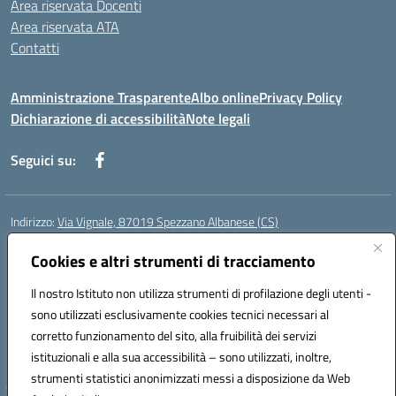
Area riservata Docenti
Area riservata ATA
Contatti
Amministrazione Trasparente
Albo online
Privacy Policy
Dichiarazione di accessibilità
Note legali
Seguici su:
Indirizzo:
Via Vignale, 87019 Spezzano Albanese (CS)
Centralino:
0981953077
Email:
csic878003@istruzione.it
Posta elettronica certificata (PEC):
Cookies e altri strumenti di tracciamento
csic878003@pec.istruzione.it
Codice fiscale: 94018300783
Il nostro Istituto non utilizza strumenti di profilazione degli utenti -
Codice meccanografico:
CSIC878003
sono utilizzati esclusivamente cookies tecnici necessari al
Codice Indice delle Pubbliche Amministrazioni (IPA): istsc_csic878003
corretto funzionamento del sito, alla fruibilità dei servizi
Codice unico di fatturazione (CUF): UFK2HU
istituzionali e alla sua accessibilità – sono utilizzati, inoltre,
strumenti statistici anonimizzati messi a disposizione da Web