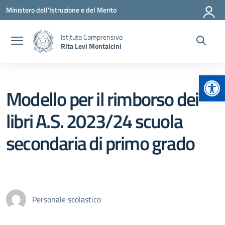
Vai ai contenuti
Vai al menu di navigazione
Vai al footer
Ministero dell'Istruzione e del Merito
Istituto Comprensivo
Rita Levi Montalcini
Apr
Modello per il rimborso dei
libri A.S. 2023/24 scuola
secondaria di primo grado
Personale scolastico