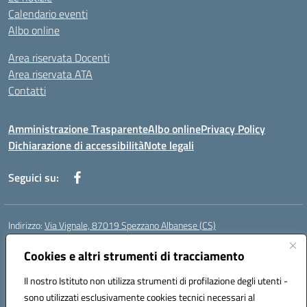
Calendario eventi
Albo online
Area riservata Docenti
Area riservata ATA
Contatti
Amministrazione Trasparente
Albo online
Privacy Policy
Dichiarazione di accessibilità
Note legali
Seguici su:
Indirizzo:
Via Vignale, 87019 Spezzano Albanese (CS)
Centralino:
0981953077
Email:
csic878003@istruzione.it
Posta elettronica certificata (PEC):
Cookies e altri strumenti di tracciamento
csic878003@pec.istruzione.it
Codice fiscale: 94018300783
Il nostro Istituto non utilizza strumenti di profilazione degli utenti -
Codice meccanografico:
CSIC878003
sono utilizzati esclusivamente cookies tecnici necessari al