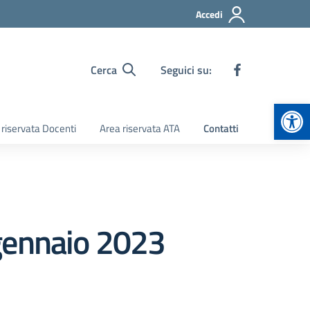
Accedi
Cerca
Seguici su:
Apr
 riservata Docenti
Area riservata ATA
Contatti
 gennaio 2023