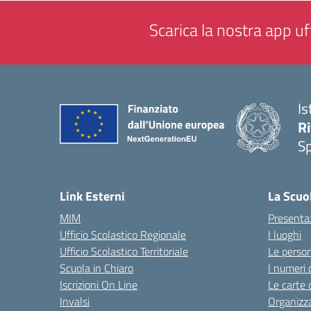
Scarica la nostra app uff
Is
Ri
S
— 
Link Esterni
La Scuo
MIM
Presenta
Ufficio Scolastico Regionale
I luoghi
Ufficio Scolastico Territoriale
Le perso
Scuola in Chiaro
I numeri 
Iscrizioni On Line
Le carte 
Invalsi
Organizz