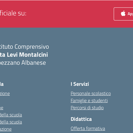
iciale su:
App
tituto Comprensivo
ta Levi Montalcini
pezzano Albanese
Visita la pagina iniziale della scuola
la
I Servizi
zione
Personale scolastico
Famiglie e studenti
ne
Percorsi di studio
della scuola
Didattica
della scuola
Offerta formativa
azione