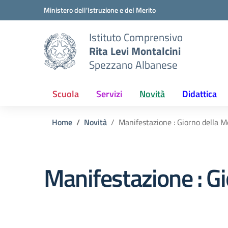
Vai ai contenuti
Vai al menu di navigazione
Vai al footer
Ministero dell'Istruzione e del Merito
Istituto Comprensivo
Rita Levi Montalcini
Spezzano Albanese
Scuola
Servizi
Novità
Didattica
Home
Novità
Manifestazione : Giorno della
Manifestazione : G