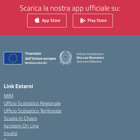
Scarica la nostra app ufficiale su:
App Store
Play Store
Istituto Comprensivo
Rita Levi Montalcini
Spezzano Albanese
— Visita la pagina iniziale della scuola
Link Esterni
MIM
Ufficio Scolastico Regionale
Ufficio Scolastico Territoriale
Scuola in Chiaro
Iscrizioni On Line
Invalsi