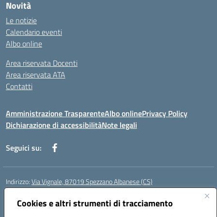
Novità
Le notizie
Calendario eventi
Albo online
Area riservata Docenti
Area riservata ATA
Contatti
Amministrazione Trasparente
Albo online
Privacy Policy
Dichiarazione di accessibilità
Note legali
Seguici su:
Indirizzo:
Via Vignale, 87019 Spezzano Albanese (CS)
Centralino:
0981953077
Email:
csic878003@istruzione.it
Posta elettronica certificata (PEC):
Cookies e altri strumenti di tracciamento
csic878003@pec.istruzione.it