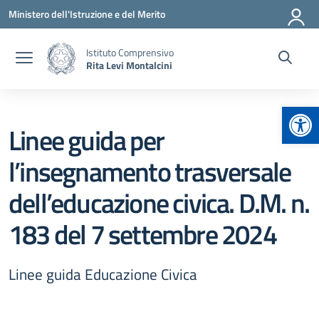
Vai ai contenuti
Vai al menu di navigazione
Vai al footer
Ministero dell'Istruzione e del Merito
Istituto Comprensivo
Rita Levi Montalcini
Apr
Linee guida per
l’insegnamento trasversale
dell’educazione civica. D.M. n.
183 del 7 settembre 2024
Linee guida Educazione Civica