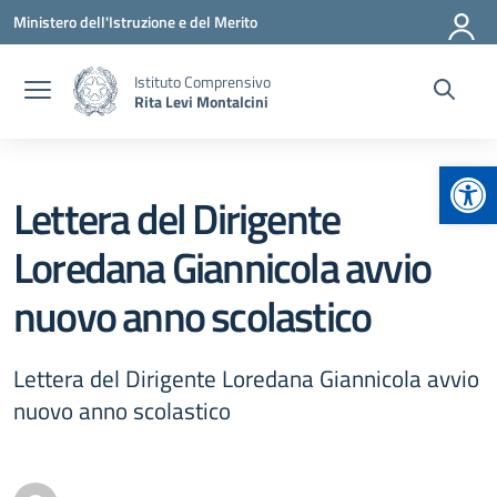
Vai ai contenuti
Vai al menu di navigazione
Vai al footer
Ministero dell'Istruzione e del Merito
Istituto Comprensivo
Rita Levi Montalcini
Apr
Lettera del Dirigente
Loredana Giannicola avvio
nuovo anno scolastico
Lettera del Dirigente Loredana Giannicola avvio
nuovo anno scolastico