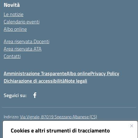
Novità
Le notizie
Calendario eventi
Albo online
Area riservata Docenti
Area riservata ATA
Contatti
Amministrazione Trasparente
Albo online
Privacy Policy
Dichiarazione di accessibilità
Note legali
Seguici su:
Indirizzo:
Via Vignale, 87019 Spezzano Albanese (CS)
Centralino:
0981953077
Email:
csic878003@istruzione.it
Posta elettronica certificata (PEC):
Cookies e altri strumenti di tracciamento
csic878003@pec.istruzione.it