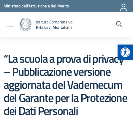
Vai ai contenuti
Vai al menu di navigazione
Vai al footer
Ministero dell'Istruzione e del Merito
Istituto Comprensivo
Rita Levi Montalcini
Apr
“La scuola a prova di privacy”
– Pubblicazione versione
aggiornata del Vademecum
del Garante per la Protezione
dei Dati Personali