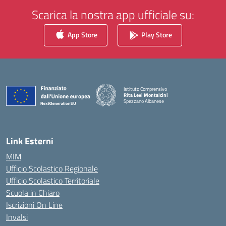
Scarica la nostra app ufficiale su:
App Store
Play Store
Istituto Comprensivo
Rita Levi Montalcini
Spezzano Albanese
— Visita la pagina iniziale della scuola
Link Esterni
MIM
Ufficio Scolastico Regionale
Ufficio Scolastico Territoriale
Scuola in Chiaro
Iscrizioni On Line
Invalsi