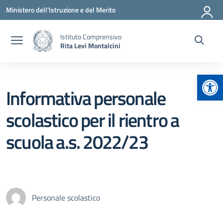
Vai ai contenuti
Vai al menu di navigazione
Vai al footer
Ministero dell'Istruzione e del Merito
Istituto Comprensivo
Rita Levi Montalcini
Apr
Informativa personale
scolastico per il rientro a
scuola a.s. 2022/23
Personale scolastico