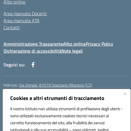
Albo online
Area riservata Docenti
Area riservata ATA
Contatti
Amministrazione Trasparente
Albo online
Privacy Policy
Dichiarazione di accessibilità
Note legali
Seguici su:
Indirizzo:
Via Vignale, 87019 Spezzano Albanese (CS)
Centralino:
0981953077
Email:
csic878003@istruzione.it
Posta elettronica certificata (PEC):
Cookies e altri strumenti di tracciamento
csic878003@pec.istruzione.it
Codice fiscale: 94018300783
Il nostro Istituto non utilizza strumenti di profilazione degli utenti -
Codice meccanografico:
CSIC878003
sono utilizzati esclusivamente cookies tecnici necessari al
Codice Indice delle Pubbliche Amministrazioni (IPA): istsc_csic878003
corretto funzionamento del sito, alla fruibilità dei servizi
Codice unico di fatturazione (CUF): UFK2HU
istituzionali e alla sua accessibilità – sono utilizzati, inoltre,