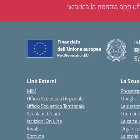
Scarica la nostra app uff
Is
Ri
S
— 
Link Esterni
La Scuo
MIM
Presenta
Ufficio Scolastico Regionale
I luoghi
Ufficio Scolastico Territoriale
Le perso
Scuola in Chiaro
I numeri 
Iscrizioni On Line
Le carte 
Invalsi
Organizz
Comune
La storia