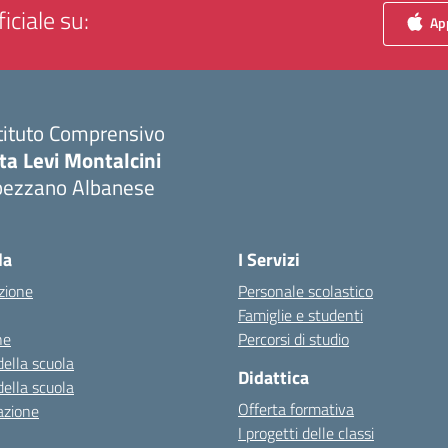
iciale su:
App
tituto Comprensivo
ta Levi Montalcini
pezzano Albanese
Visita la pagina iniziale della scuola
la
I Servizi
zione
Personale scolastico
Famiglie e studenti
ne
Percorsi di studio
della scuola
Didattica
della scuola
Offerta formativa
azione
I progetti delle classi