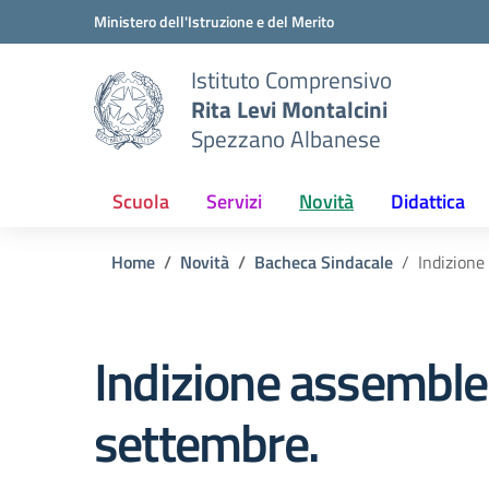
Vai ai contenuti
Vai al menu di navigazione
Vai al footer
Ministero dell'Istruzione e del Merito
Istituto Comprensivo
Rita Levi Montalcini
Spezzano Albanese
Scuola
Servizi
Novità
Didattica
Home
Novità
Bacheca Sindacale
Indizione
Indizione assemble
settembre.