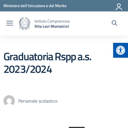
Vai ai contenuti
Vai al menu di navigazione
Vai al footer
Ministero dell'Istruzione e del Merito
Istituto Comprensivo
Rita Levi Montalcini
Apr
Graduatoria Rspp a.s.
2023/2024
Personale scolastico