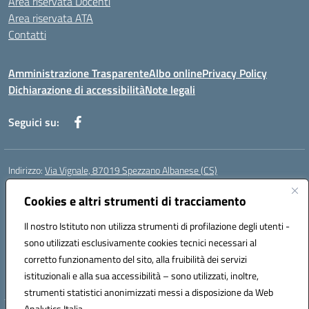
Area riservata Docenti
Area riservata ATA
Contatti
Amministrazione Trasparente
Albo online
Privacy Policy
Dichiarazione di accessibilità
Note legali
Seguici su:
Indirizzo:
Via Vignale, 87019 Spezzano Albanese (CS)
Centralino:
0981953077
Email:
csic878003@istruzione.it
Posta elettronica certificata (PEC):
Cookies e altri strumenti di tracciamento
csic878003@pec.istruzione.it
Codice fiscale: 94018300783
Il nostro Istituto non utilizza strumenti di profilazione degli utenti -
Codice meccanografico:
CSIC878003
sono utilizzati esclusivamente cookies tecnici necessari al
Codice Indice delle Pubbliche Amministrazioni (IPA): istsc_csic878003
corretto funzionamento del sito, alla fruibilità dei servizi
Codice unico di fatturazione (CUF): UFK2HU
istituzionali e alla sua accessibilità – sono utilizzati, inoltre,
strumenti statistici anonimizzati messi a disposizione da Web
Analytics Italia.