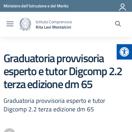
Vai ai contenuti
Vai al menu di navigazione
Vai al footer
Ministero dell'Istruzione e del Merito
Istituto Comprensivo
Rita Levi Montalcini
Apr
Graduatoria provvisoria
esperto e tutor Digcomp 2.2
terza edizione dm 65
Graduatoria provvisoria esperto e tutor
Digcomp 2.2 terza edizione dm 65