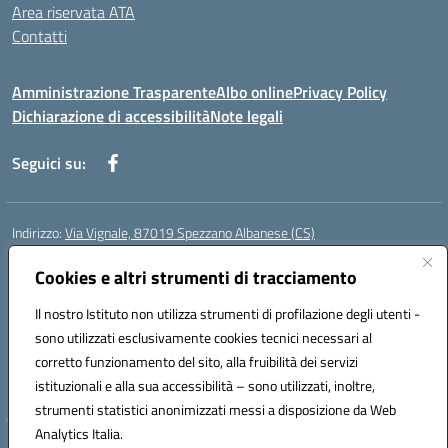
Area riservata ATA
Contatti
Amministrazione Trasparente
Albo online
Privacy Policy
Dichiarazione di accessibilità
Note legali
Seguici su:
Indirizzo:
Via Vignale, 87019 Spezzano Albanese (CS)
Centralino:
0981953077
Email:
csic878003@istruzione.it
Posta elettronica certificata (PEC):
Cookies e altri strumenti di tracciamento
csic878003@pec.istruzione.it
Codice fiscale: 94018300783
Il nostro Istituto non utilizza strumenti di profilazione degli utenti -
Codice meccanografico:
CSIC878003
sono utilizzati esclusivamente cookies tecnici necessari al
Codice Indice delle Pubbliche Amministrazioni (IPA): istsc_csic878003
corretto funzionamento del sito, alla fruibilità dei servizi
Codice unico di fatturazione (CUF): UFK2HU
istituzionali e alla sua accessibilità – sono utilizzati, inoltre,
strumenti statistici anonimizzati messi a disposizione da Web
Analytics Italia.