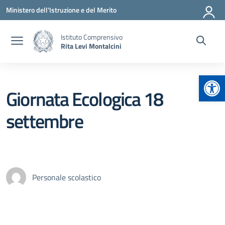
Vai ai contenuti
Vai al menu di navigazione
Vai al footer
Ministero dell'Istruzione e del Merito
Istituto Comprensivo
Rita Levi Montalcini
Apr
Giornata Ecologica 18
settembre
Personale scolastico