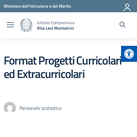
Vai ai contenuti
Vai al menu di navigazione
Vai al footer
Ministero dell'Istruzione e del Merito
Istituto Comprensivo
Rita Levi Montalcini
Apr
Format Progetti Curricolari
ed Extracurricolari
Personale scolastico