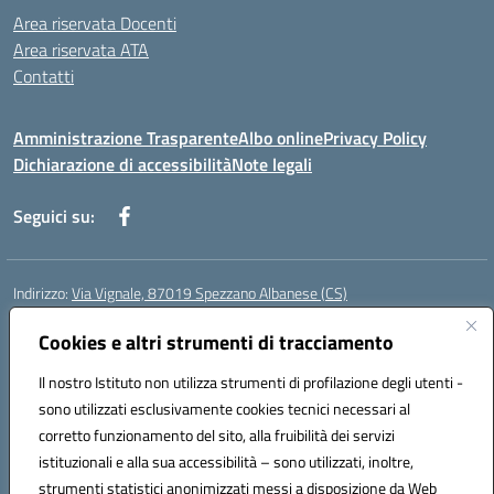
Area riservata Docenti
Area riservata ATA
Contatti
Amministrazione Trasparente
Albo online
Privacy Policy
Dichiarazione di accessibilità
Note legali
Seguici su:
Indirizzo:
Via Vignale, 87019 Spezzano Albanese (CS)
Centralino:
0981953077
Email:
csic878003@istruzione.it
Posta elettronica certificata (PEC):
Cookies e altri strumenti di tracciamento
csic878003@pec.istruzione.it
Codice fiscale: 94018300783
Il nostro Istituto non utilizza strumenti di profilazione degli utenti -
Codice meccanografico:
CSIC878003
sono utilizzati esclusivamente cookies tecnici necessari al
Codice Indice delle Pubbliche Amministrazioni (IPA): istsc_csic878003
corretto funzionamento del sito, alla fruibilità dei servizi
Codice unico di fatturazione (CUF): UFK2HU
istituzionali e alla sua accessibilità – sono utilizzati, inoltre,
strumenti statistici anonimizzati messi a disposizione da Web