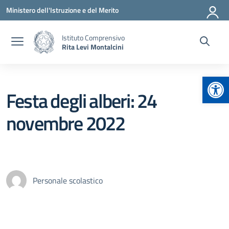
Vai ai contenuti
Vai al menu di navigazione
Vai al footer
Ministero dell'Istruzione e del Merito
Istituto Comprensivo
Rita Levi Montalcini
Apr
Festa degli alberi: 24
novembre 2022
Personale scolastico