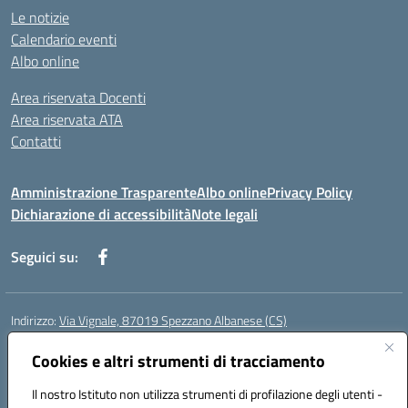
Le notizie
Calendario eventi
Albo online
Area riservata Docenti
Area riservata ATA
Contatti
Amministrazione Trasparente
Albo online
Privacy Policy
Dichiarazione di accessibilità
Note legali
Seguici su:
Indirizzo:
Via Vignale, 87019 Spezzano Albanese (CS)
Centralino:
0981953077
Email:
csic878003@istruzione.it
Posta elettronica certificata (PEC):
Cookies e altri strumenti di tracciamento
csic878003@pec.istruzione.it
Codice fiscale: 94018300783
Il nostro Istituto non utilizza strumenti di profilazione degli utenti -