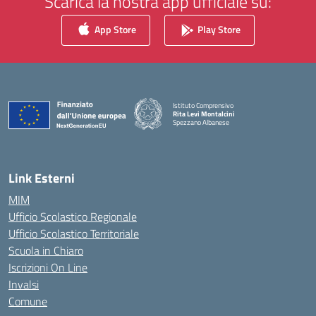
Scarica la nostra app ufficiale su:
App Store
Play Store
Istituto Comprensivo
Rita Levi Montalcini
Spezzano Albanese
— Visita la pagina iniziale della scuola
Link Esterni
MIM
Ufficio Scolastico Regionale
Ufficio Scolastico Territoriale
Scuola in Chiaro
Iscrizioni On Line
Invalsi
Comune