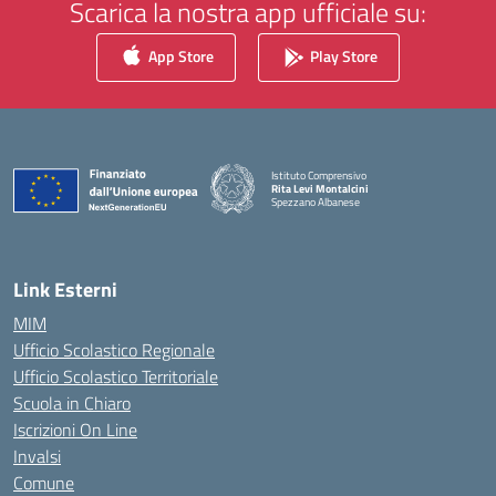
Scarica la nostra app ufficiale su:
App Store
Play Store
Istituto Comprensivo
Rita Levi Montalcini
Spezzano Albanese
— Visita la pagina iniziale della scuola
Link Esterni
MIM
Ufficio Scolastico Regionale
Ufficio Scolastico Territoriale
Scuola in Chiaro
Iscrizioni On Line
Invalsi
Comune