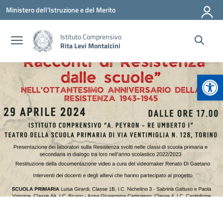
Vai ai contenuti
Vai al menu di navigazione
Vai al footer
Ministero dell'Istruzione e del Merito
Istituto Comprensivo
Rita Levi Montalcini
Apr