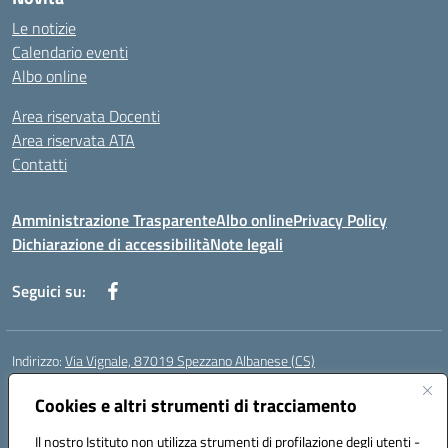
Le notizie
Calendario eventi
Albo online
Area riservata Docenti
Area riservata ATA
Contatti
Amministrazione Trasparente
Albo online
Privacy Policy
Dichiarazione di accessibilità
Note legali
Seguici su:
Indirizzo:
Via Vignale, 87019 Spezzano Albanese (CS)
Centralino:
0981953077
Email:
csic878003@istruzione.it
Cookies e altri strumenti di tracciamento
Posta elettronica certificata (PEC):
csic878003@pec.istruzione.it
Codice fiscale: 94018300783
Il nostro Istituto non utilizza strumenti di profilazione degli utenti -