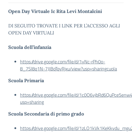
Open Day Virtuale Ic Rita Levi Montalcini
DI SEGUITO TROVATE I LINK PER L’ACCESSO AGLI
OPEN DAY VIRTUALI
Scuola dell’infanzia
https://drive.google.com/file/d/1yNc-rPh0o-
8_7Sl8q1N-7JIBqTqyRjxu/view?usp=sharingcuola
Scuola Primaria
https://drive.google.com/file/d/1c0O6yjbRd6QuPce5e
usp=sharing
Scuola Secondaria di primo grado
https://drive.google.com/file/d/1zLO1kVk1KeKkvdu_mg