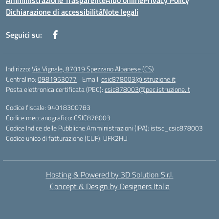
Amministrazione Trasparente
Albo online
Privacy Policy
Dichiarazione di accessibilità
Note legali
Seguici su:
Indirizzo:
Via Vignale, 87019 Spezzano Albanese (CS)
Centralino:
0981953077
Email:
csic878003@istruzione.it
Posta elettronica certificata (PEC):
csic878003@pec.istruzione.it
Codice fiscale: 94018300783
Codice meccanografico:
CSIC878003
Codice Indice delle Pubbliche Amministrazioni (IPA): istsc_csic878003
Codice unico di fatturazione (CUF): UFK2HU
Hosting & Powered by 3D Solution S.r.l.
Concept & Design by Designers Italia