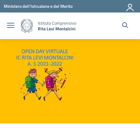
Vai ai contenuti
Vai al menu di navigazione
Vai al footer
Ministero dell'Istruzione e del Merito
Istituto Comprensivo
Rita Levi Montalcini