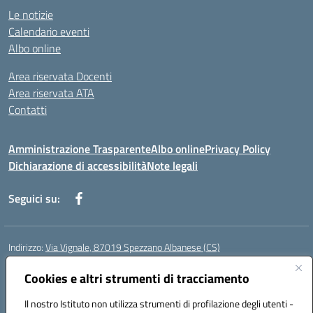
Le notizie
Calendario eventi
Albo online
Area riservata Docenti
Area riservata ATA
Contatti
Amministrazione Trasparente
Albo online
Privacy Policy
Dichiarazione di accessibilità
Note legali
Seguici su:
Indirizzo:
Via Vignale, 87019 Spezzano Albanese (CS)
Centralino:
0981953077
Email:
csic878003@istruzione.it
Posta elettronica certificata (PEC):
Cookies e altri strumenti di tracciamento
csic878003@pec.istruzione.it
Codice fiscale: 94018300783
Il nostro Istituto non utilizza strumenti di profilazione degli utenti -