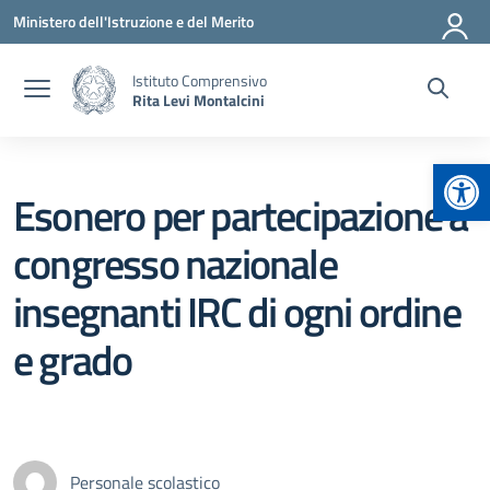
Vai ai contenuti
Vai al menu di navigazione
Vai al footer
Ministero dell'Istruzione e del Merito
Istituto Comprensivo
Rita Levi Montalcini
Apr
Esonero per partecipazione a
congresso nazionale
insegnanti IRC di ogni ordine
e grado
Personale scolastico