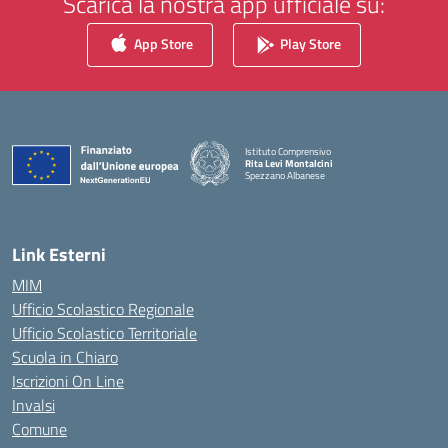
Scarica la nostra app ufficiale su:
App Store
Play Store
Istituto Comprensivo
Rita Levi Montalcini
Spezzano Albanese
— Visita la pagina iniziale della scuola
Link Esterni
MIM
Ufficio Scolastico Regionale
Ufficio Scolastico Territoriale
Scuola in Chiaro
Iscrizioni On Line
Invalsi
Comune