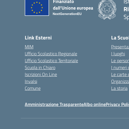
Is
Ri
S
— 
Link Esterni
La Scuo
MIM
Presenta
Ufficio Scolastico Regionale
I luoghi
Ufficio Scolastico Territoriale
Le perso
Scuola in Chiaro
I numeri 
Iscrizioni On Line
Le carte 
Invalsi
Organizz
Comune
La storia
Amministrazione Trasparente
Albo online
Privacy Poli