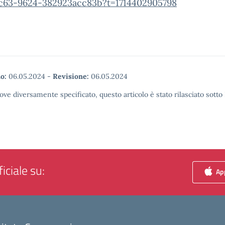
c63-9624-382923acc83b?t=1714402905798
o:
06.05.2024
-
Revisione:
06.05.2024
ove diversamente specificato, questo articolo è stato rilasciato sott
iciale su:
App