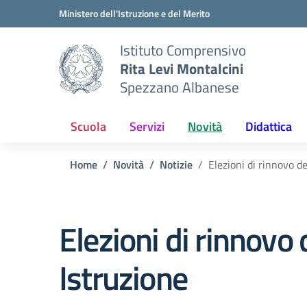
Vai ai contenuti
Vai al menu di navigazione
Vai al footer
Ministero dell'Istruzione e del Merito
Istituto Comprensivo
Rita Levi Montalcini
Spezzano Albanese
Scuola
Servizi
Novità
Didattica
Home
Novità
Notizie
Elezioni di rinnovo d
Elezioni di rinnovo 
Istruzione