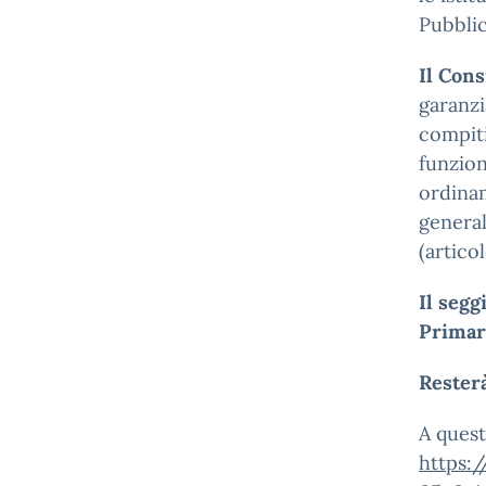
Pubblic
Il Cons
garanzi
compiti
funzion
ordinam
general
(artico
Il segg
Primar
Resterà
A quest
https: