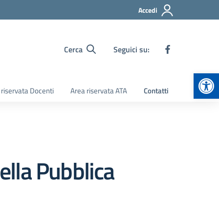
Accedi
Cerca
Seguici su:
Apr
 riservata Docenti
Area riservata ATA
Contatti
ella Pubblica