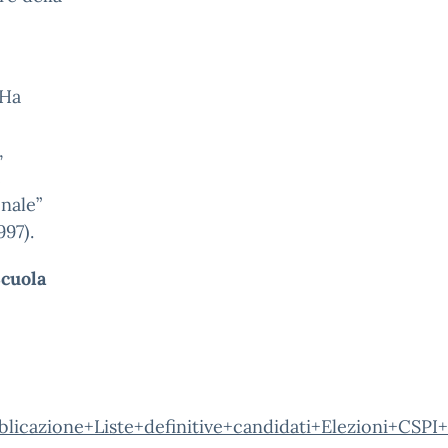
 Ha
,
e
onale”
997).
Scuola
icazione+Liste+definitive+candidati+Elezioni+CSPI