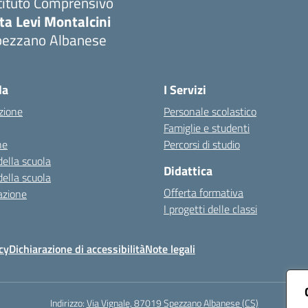
tituto Comprensivo
ta Levi Montalcini
pezzano Albanese
Visita la pagina iniziale della scuola
la
I Servizi
zione
Personale scolastico
Famiglie e studenti
ne
Percorsi di studio
della scuola
Didattica
della scuola
Offerta formativa
azione
I progetti delle classi
cy
Dichiarazione di accessibilità
Note legali
Indirizzo:
Via Vignale, 87019 Spezzano Albanese (CS)