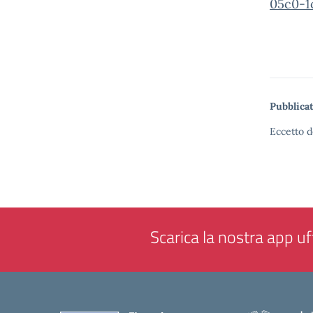
05c0-1
Pubblicat
Eccetto d
Scarica la nostra app uff