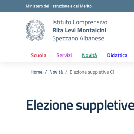
Vai ai contenuti
Vai al menu di navigazione
Vai al footer
Ministero dell'Istruzione e del Merito
Istituto Comprensivo
Rita Levi Montalcini
Spezzano Albanese
Scuola
Servizi
Novità
Didattica
Home
Novità
Elezione suppletive CI
Elezione suppletive