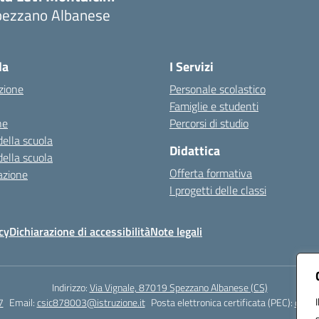
pezzano Albanese
Visita la pagina iniziale della scuola
la
I Servizi
zione
Personale scolastico
Famiglie e studenti
ne
Percorsi di studio
della scuola
Didattica
della scuola
Offerta formativa
azione
I progetti delle classi
cy
Dichiarazione di accessibilità
Note legali
Indirizzo:
Via Vignale, 87019 Spezzano Albanese (CS)
7
Email:
csic878003@istruzione.it
Posta elettronica certificata (PEC):
csic8