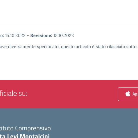
o:
15.10.2022
-
Revisione:
15.10.2022
ove diversamente specificato, questo articolo è stato rilasciato sott
iciale su:
App
tituto Comprensivo
ta Levi Montalcini