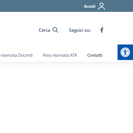
Accedi
Cerca
Seguici su:
Apr
 riservata Docenti
Area riservata ATA
Contatti