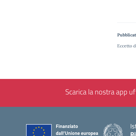
Pubblicat
Eccetto d
Scarica la nostra app uff
Is
Ri