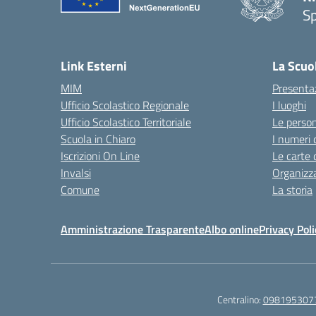
S
— 
Link Esterni
La Scuo
MIM
Presenta
Ufficio Scolastico Regionale
I luoghi
Ufficio Scolastico Territoriale
Le perso
Scuola in Chiaro
I numeri 
Iscrizioni On Line
Le carte 
Invalsi
Organizz
Comune
La storia
Amministrazione Trasparente
Albo online
Privacy Poli
Centralino:
098195307