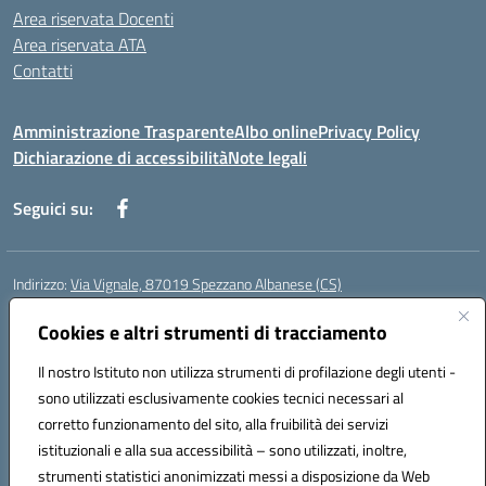
Area riservata Docenti
Area riservata ATA
Contatti
Amministrazione Trasparente
Albo online
Privacy Policy
Dichiarazione di accessibilità
Note legali
Seguici su:
Indirizzo:
Via Vignale, 87019 Spezzano Albanese (CS)
Centralino:
0981953077
Email:
csic878003@istruzione.it
Posta elettronica certificata (PEC):
Cookies e altri strumenti di tracciamento
csic878003@pec.istruzione.it
Codice fiscale: 94018300783
Il nostro Istituto non utilizza strumenti di profilazione degli utenti -
Codice meccanografico:
CSIC878003
sono utilizzati esclusivamente cookies tecnici necessari al
Codice Indice delle Pubbliche Amministrazioni (IPA): istsc_csic878003
corretto funzionamento del sito, alla fruibilità dei servizi
Codice unico di fatturazione (CUF): UFK2HU
istituzionali e alla sua accessibilità – sono utilizzati, inoltre,
strumenti statistici anonimizzati messi a disposizione da Web