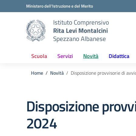
Vai ai contenuti
Vai al menu di navigazione
Vai al footer
Ministero dell'Istruzione e del Merito
Istituto Comprensivo
Rita Levi Montalcini
Spezzano Albanese
Scuola
Servizi
Novità
Didattica
Home
Novità
Disposizione provvisorie di av
Disposizione provvi
2024