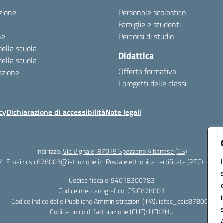
zione
Personale scolastico
Famiglie e studenti
ne
Percorsi di studio
della scuola
Didattica
della scuola
Offerta formativa
azione
I progetti delle classi
cy
Dichiarazione di accessibilità
Note legali
Indirizzo:
Via Vignale, 87019 Spezzano Albanese (CS)
7
Email:
csic878003@istruzione.it
Posta elettronica certificata (PEC):
csic8
Codice fiscale: 94018300783
Codice meccanografico:
CSIC878003
Codice Indice delle Pubbliche Amministrazioni (IPA): istsc_csic878003
Codice unico di fatturazione (CUF): UFK2HU