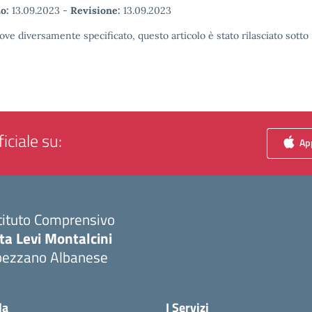
o:
13.09.2023
-
Revisione:
13.09.2023
ove diversamente specificato, questo articolo è stato rilasciato sott
iciale su:
App
tituto Comprensivo
ta Levi Montalcini
pezzano Albanese
Visita la pagina iniziale della scuola
la
I Servizi