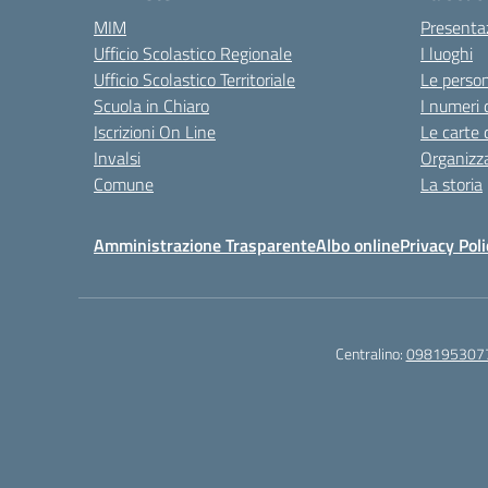
MIM
Presenta
Ufficio Scolastico Regionale
I luoghi
Ufficio Scolastico Territoriale
Le perso
Scuola in Chiaro
I numeri 
Iscrizioni On Line
Le carte 
Invalsi
Organizz
Comune
La storia
Amministrazione Trasparente
Albo online
Privacy Poli
Centralino:
098195307