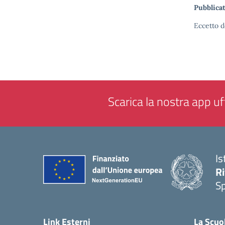
Pubblicat
Eccetto d
Scarica la nostra app uff
Is
Ri
S
— 
Link Esterni
La Scuo