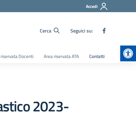
Accedi
Cerca
Seguici su:
Apr
 riservata Docenti
Area riservata ATA
Contatti
astico 2023-