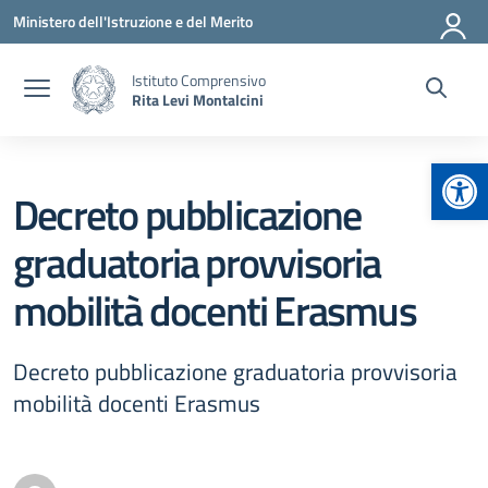
Vai ai contenuti
Vai al menu di navigazione
Vai al footer
Ministero dell'Istruzione e del Merito
Istituto Comprensivo
Rita Levi Montalcini
Apr
Decreto pubblicazione
graduatoria provvisoria
mobilità docenti Erasmus
Decreto pubblicazione graduatoria provvisoria
mobilità docenti Erasmus