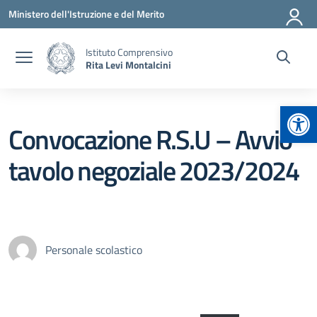
Vai ai contenuti
Vai al menu di navigazione
Vai al footer
Ministero dell'Istruzione e del Merito
Istituto Comprensivo
Rita Levi Montalcini
Apr
Convocazione R.S.U – Avvio
tavolo negoziale 2023/2024
Personale scolastico