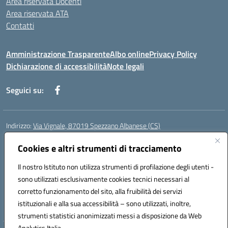
Area riservata Docenti
Area riservata ATA
Contatti
Amministrazione Trasparente
Albo online
Privacy Policy
Dichiarazione di accessibilità
Note legali
Seguici su:
Indirizzo:
Via Vignale, 87019 Spezzano Albanese (CS)
Centralino:
0981953077
Email:
csic878003@istruzione.it
Posta elettronica certificata (PEC):
Cookies e altri strumenti di tracciamento
csic878003@pec.istruzione.it
Codice fiscale: 94018300783
Il nostro Istituto non utilizza strumenti di profilazione degli utenti -
Codice meccanografico:
CSIC878003
sono utilizzati esclusivamente cookies tecnici necessari al
Codice Indice delle Pubbliche Amministrazioni (IPA): istsc_csic878003
corretto funzionamento del sito, alla fruibilità dei servizi
Codice unico di fatturazione (CUF): UFK2HU
istituzionali e alla sua accessibilità – sono utilizzati, inoltre,
strumenti statistici anonimizzati messi a disposizione da Web
Analytics Italia.