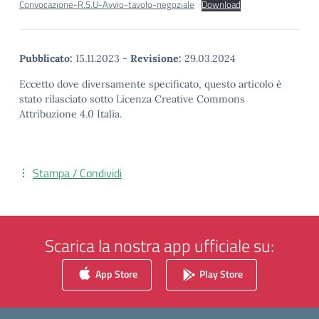
Convocazione-R.S.U-Avvio-tavolo-negoziale
Download
Pubblicato:
15.11.2023
-
Revisione:
29.03.2024
Eccetto dove diversamente specificato, questo articolo è
stato rilasciato sotto Licenza Creative Commons
Attribuzione 4.0 Italia.
Stampa / Condividi
Scarica la nostra app ufficiale su:
App Store
Play Store