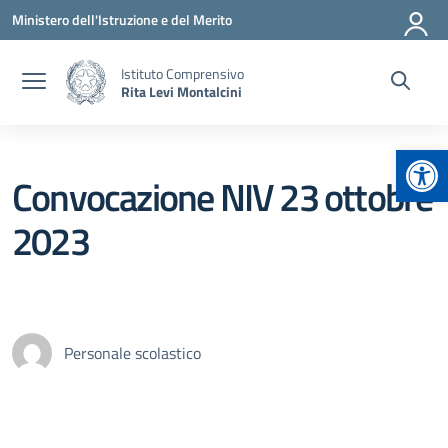
Vai ai contenuti
Vai al menu di navigazione
Vai al footer
Ministero dell'Istruzione e del Merito
Istituto Comprensivo
Rita Levi Montalcini
Apr
Convocazione NIV 23 ottobre
2023
Personale scolastico