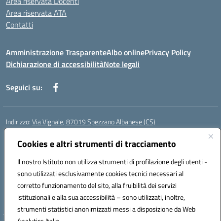
Area riservata Docenti
Area riservata ATA
Contatti
Amministrazione Trasparente
Albo online
Privacy Policy
Dichiarazione di accessibilità
Note legali
Seguici su:
Indirizzo:
Via Vignale, 87019 Spezzano Albanese (CS)
Centralino:
0981953077
Email:
csic878003@istruzione.it
Posta elettronica certificata (PEC):
Cookies e altri strumenti di tracciamento
csic878003@pec.istruzione.it
Codice fiscale: 94018300783
Il nostro Istituto non utilizza strumenti di profilazione degli utenti -
Codice meccanografico:
CSIC878003
sono utilizzati esclusivamente cookies tecnici necessari al
Codice Indice delle Pubbliche Amministrazioni (IPA): istsc_csic878003
corretto funzionamento del sito, alla fruibilità dei servizi
Codice unico di fatturazione (CUF): UFK2HU
istituzionali e alla sua accessibilità – sono utilizzati, inoltre,
strumenti statistici anonimizzati messi a disposizione da Web
Analytics Italia.