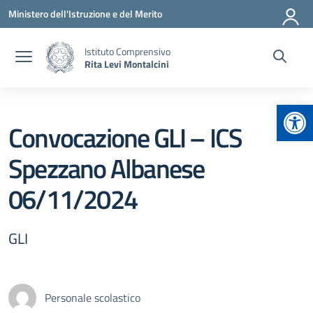
Vai ai contenuti
Vai al menu di navigazione
Vai al footer
Ministero dell'Istruzione e del Merito
Istituto Comprensivo
Rita Levi Montalcini
Apr
Convocazione GLI – ICS
Spezzano Albanese
06/11/2024
GLI
Personale scolastico