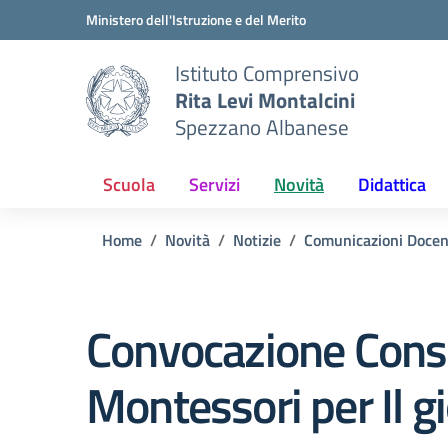
Vai ai contenuti
Vai al menu di navigazione
Vai al footer
Ministero dell'Istruzione e del Merito
Istituto Comprensivo
Rita Levi Montalcini
Spezzano Albanese
Scuola
Servizi
Novità
Didattica
Home
Novità
Notizie
Comunicazioni Docen
Convocazione Consig
Montessori per Il 