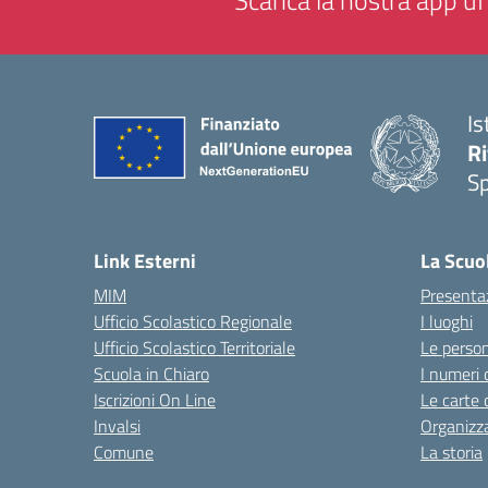
Scarica la nostra app uff
Is
Ri
S
— 
Link Esterni
La Scuo
MIM
Presenta
Ufficio Scolastico Regionale
I luoghi
Ufficio Scolastico Territoriale
Le perso
Scuola in Chiaro
I numeri 
Iscrizioni On Line
Le carte 
Invalsi
Organizz
Comune
La storia