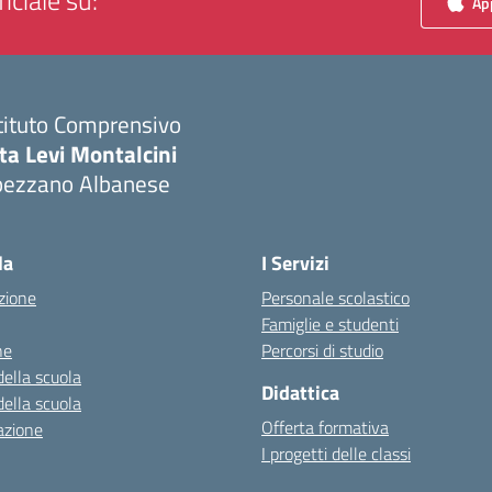
iciale su:
App
tituto Comprensivo
ta Levi Montalcini
pezzano Albanese
Visita la pagina iniziale della scuola
la
I Servizi
zione
Personale scolastico
Famiglie e studenti
ne
Percorsi di studio
della scuola
Didattica
della scuola
Offerta formativa
azione
I progetti delle classi