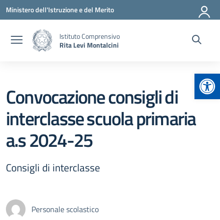
Vai ai contenuti
Vai al menu di navigazione
Vai al footer
Ministero dell'Istruzione e del Merito
Istituto Comprensivo
Rita Levi Montalcini
Apr
Convocazione consigli di
interclasse scuola primaria
a.s 2024-25
Consigli di interclasse
Personale scolastico