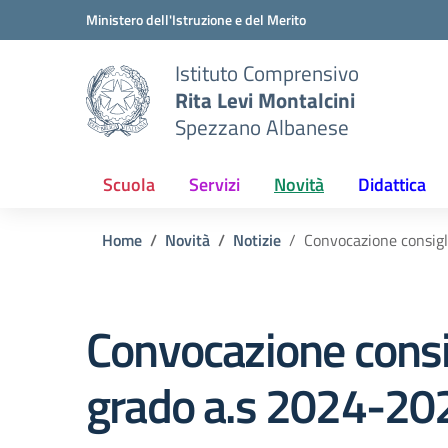
Vai ai contenuti
Vai al menu di navigazione
Vai al footer
Ministero dell'Istruzione e del Merito
Istituto Comprensivo
Rita Levi Montalcini
Spezzano Albanese
Scuola
Servizi
Novità
Didattica
Home
Novità
Notizie
Convocazione consigl
Convocazione consig
grado a.s 2024-20