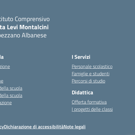
tituto Comprensivo
ta Levi Montalcini
pezzano Albanese
Visita la pagina iniziale della scuola
la
I Servizi
zione
Personale scolastico
Famiglie e studenti
ne
Percorsi di studio
della scuola
Didattica
della scuola
Offerta formativa
azione
I progetti delle classi
cy
Dichiarazione di accessibilità
Note legali