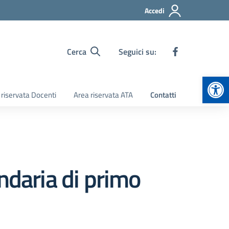
Accedi
Cerca
Seguici su:
Apr
 riservata Docenti
Area riservata ATA
Contatti
ndaria di primo