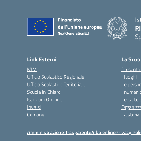
Is
Ri
S
— 
Link Esterni
La Scuo
MIM
Presenta
Ufficio Scolastico Regionale
I luoghi
Ufficio Scolastico Territoriale
Le perso
Scuola in Chiaro
I numeri 
Iscrizioni On Line
Le carte 
Invalsi
Organizz
Comune
La storia
Amministrazione Trasparente
Albo online
Privacy Poli