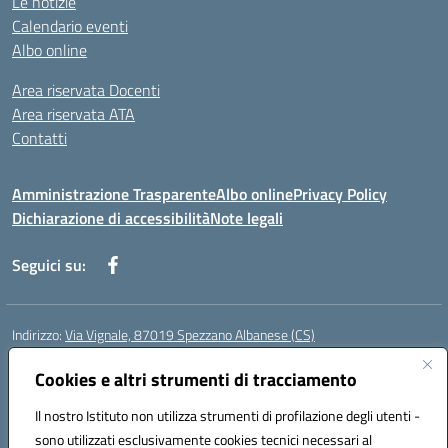
Le notizie
Calendario eventi
Albo online
Area riservata Docenti
Area riservata ATA
Contatti
Amministrazione Trasparente
Albo online
Privacy Policy
Dichiarazione di accessibilità
Note legali
Seguici su:
Indirizzo:
Via Vignale, 87019 Spezzano Albanese (CS)
Centralino:
0981953077
Email:
csic878003@istruzione.it
Posta elettronica certificata (PEC):
Cookies e altri strumenti di tracciamento
csic878003@pec.istruzione.it
Codice fiscale: 94018300783
Il nostro Istituto non utilizza strumenti di profilazione degli utenti -
Codice meccanografico:
CSIC878003
sono utilizzati esclusivamente cookies tecnici necessari al