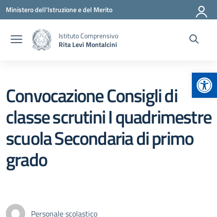
Vai ai contenuti
Vai al menu di navigazione
Vai al footer
Ministero dell'Istruzione e del Merito
Istituto Comprensivo
Rita Levi Montalcini
Apr
Convocazione Consigli di
classe scrutini I quadrimestre
scuola Secondaria di primo
grado
Personale scolastico