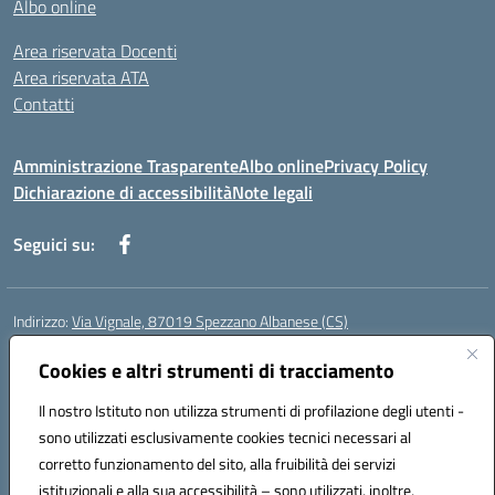
Albo online
Area riservata Docenti
Area riservata ATA
Contatti
Amministrazione Trasparente
Albo online
Privacy Policy
Dichiarazione di accessibilità
Note legali
Seguici su:
Indirizzo:
Via Vignale, 87019 Spezzano Albanese (CS)
Centralino:
0981953077
Email:
csic878003@istruzione.it
Posta elettronica certificata (PEC):
Cookies e altri strumenti di tracciamento
csic878003@pec.istruzione.it
Codice fiscale: 94018300783
Il nostro Istituto non utilizza strumenti di profilazione degli utenti -
Codice meccanografico:
CSIC878003
sono utilizzati esclusivamente cookies tecnici necessari al
Codice Indice delle Pubbliche Amministrazioni (IPA): istsc_csic878003
corretto funzionamento del sito, alla fruibilità dei servizi
Codice unico di fatturazione (CUF): UFK2HU
istituzionali e alla sua accessibilità – sono utilizzati, inoltre,