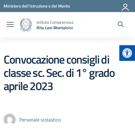
Vai ai contenuti
Vai al menu di navigazione
Vai al footer
Ministero dell'Istruzione e del Merito
Istituto Comprensivo
Rita Levi Montalcini
Apr
Convocazione consigli di
classe sc. Sec. di 1° grado
aprile 2023
Personale scolastico