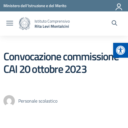
Vai ai contenuti
Vai al menu di navigazione
Vai al footer
Ministero dell'Istruzione e del Merito
Istituto Comprensivo
Rita Levi Montalcini
Apr
Convocazione commissione
CAI 20 ottobre 2023
Personale scolastico