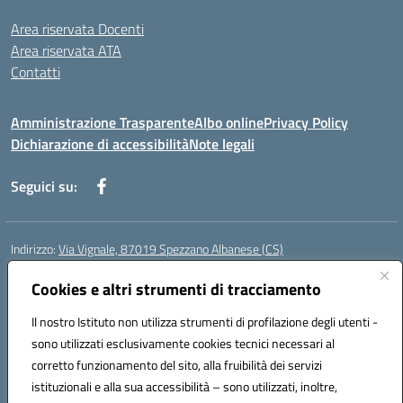
Area riservata Docenti
Area riservata ATA
Contatti
Amministrazione Trasparente
Albo online
Privacy Policy
Dichiarazione di accessibilità
Note legali
Seguici su:
Indirizzo:
Via Vignale, 87019 Spezzano Albanese (CS)
Centralino:
0981953077
Email:
csic878003@istruzione.it
Posta elettronica certificata (PEC):
Cookies e altri strumenti di tracciamento
csic878003@pec.istruzione.it
Codice fiscale: 94018300783
Il nostro Istituto non utilizza strumenti di profilazione degli utenti -
Codice meccanografico:
CSIC878003
sono utilizzati esclusivamente cookies tecnici necessari al
Codice Indice delle Pubbliche Amministrazioni (IPA): istsc_csic878003
corretto funzionamento del sito, alla fruibilità dei servizi
Codice unico di fatturazione (CUF): UFK2HU
istituzionali e alla sua accessibilità – sono utilizzati, inoltre,