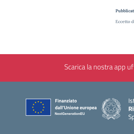
Pubblicat
Eccetto d
Scarica la nostra app uff
Is
Ri
S
— 