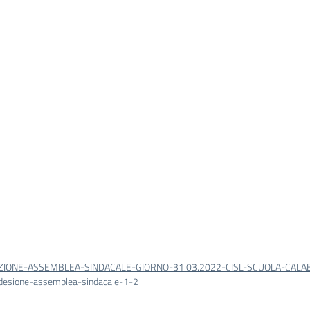
IONE-ASSEMBLEA-SINDACALE-GIORNO-31.03.2022-CISL-SCUOLA-CALA
desione-assemblea-sindacale-1-2