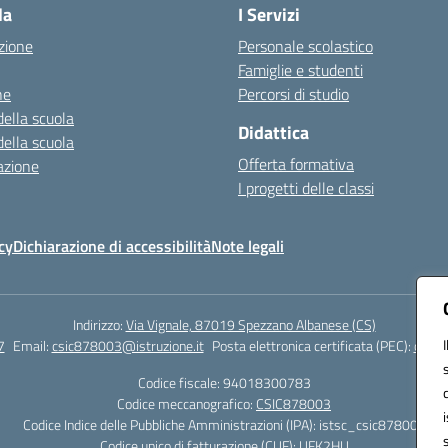
la
I Servizi
zione
Personale scolastico
Famiglie e studenti
ne
Percorsi di studio
della scuola
Didattica
della scuola
Offerta formativa
azione
I progetti delle classi
cy
Dichiarazione di accessibilità
Note legali
Indirizzo:
Via Vignale, 87019 Spezzano Albanese (CS)
7
Email:
csic878003@istruzione.it
Posta elettronica certificata (PEC):
csic8
Codice fiscale: 94018300783
Codice meccanografico:
CSIC878003
Codice Indice delle Pubbliche Amministrazioni (IPA): istsc_csic878003
Codice unico di fatturazione (CUF): UFK2HU