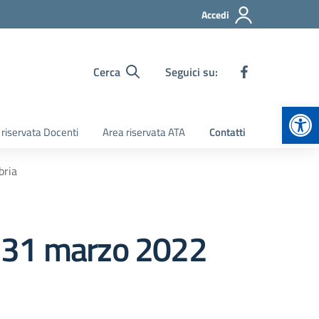
Accedi
Cerca
Seguici su:
Apr
 riservata Docenti
Area riservata ATA
Contatti
bria
ì 31 marzo 2022