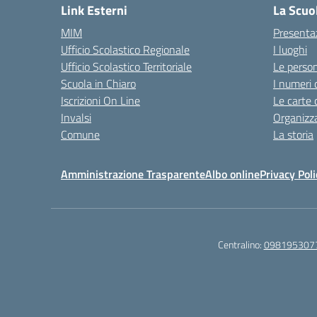
Link Esterni
La Scuo
MIM
Presenta
Ufficio Scolastico Regionale
I luoghi
Ufficio Scolastico Territoriale
Le perso
Scuola in Chiaro
I numeri 
Iscrizioni On Line
Le carte 
Invalsi
Organizz
Comune
La storia
Amministrazione Trasparente
Albo online
Privacy Poli
Centralino:
098195307