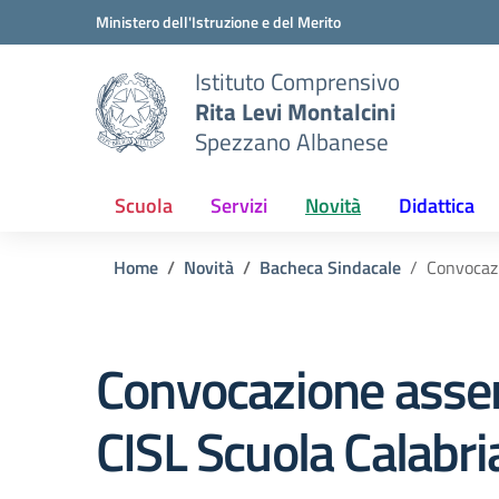
Vai ai contenuti
Vai al menu di navigazione
Vai al footer
Ministero dell'Istruzione e del Merito
Istituto Comprensivo
Rita Levi Montalcini
Spezzano Albanese
Scuola
Servizi
Novità
Didattica
Home
Novità
Bacheca Sindacale
Convocazi
Convocazione asse
CISL Scuola Calabri