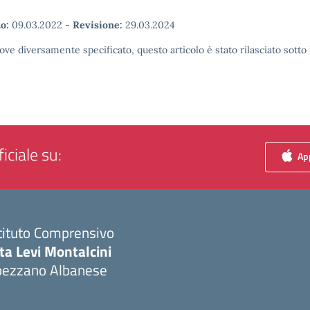
o:
09.03.2022
-
Revisione:
29.03.2024
ove diversamente specificato, questo articolo è stato rilasciato sott
iciale su:
App
tituto Comprensivo
ta Levi Montalcini
pezzano Albanese
Visita la pagina iniziale della scuola