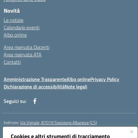
Novità
Le notizie
Calendario eventi
Albo online
Area riservata Docenti
Area riservata ATA
Contatti
Amministrazione Trasparente
Albo online
Privacy Policy
Dichiarazione di accessibilità
Note legali
Seguici su:
Indirizzo:
Via Vignale, 87019 Spezzano Albanese (CS)
Centralino:
0981953077
Email:
csic878003@istruzione.it
Posta elettronica certificata (PEC):
Cookies e altri strumenti di tracciamento
csic878003@pec.istruzione.it