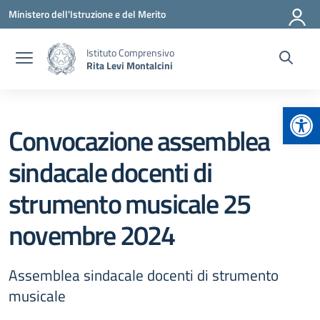
Vai ai contenuti
Vai al menu di navigazione
Vai al footer
Ministero dell'Istruzione e del Merito
Istituto Comprensivo
Rita Levi Montalcini
Apr
Convocazione assemblea
sindacale docenti di
strumento musicale 25
novembre 2024
Assemblea sindacale docenti di strumento
musicale