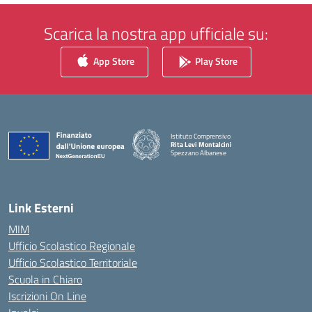
Scarica la nostra app ufficiale su:
App Store
Play Store
Istituto Comprensivo
Rita Levi Montalcini
Spezzano Albanese
— Visita la pagina iniziale della scuola
Link Esterni
MIM
Ufficio Scolastico Regionale
Ufficio Scolastico Territoriale
Scuola in Chiaro
Iscrizioni On Line