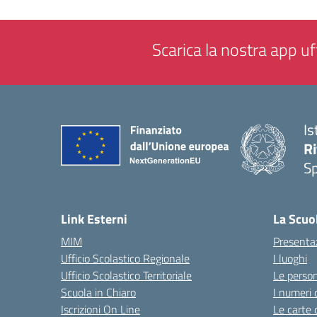
Scarica la nostra app uff
Is
Ri
S
— 
Link Esterni
La Scuo
MIM
Presenta
Ufficio Scolastico Regionale
I luoghi
Ufficio Scolastico Territoriale
Le perso
Scuola in Chiaro
I numeri 
Iscrizioni On Line
Le carte 