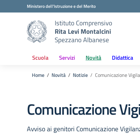
Vai ai contenuti
Vai al menu di navigazione
Vai al footer
Ministero dell'Istruzione e del Merito
Istituto Comprensivo
Rita Levi Montalcini
Spezzano Albanese
Scuola
Servizi
Novità
Didattica
Home
Novità
Notizie
Comunicazione Vigila
Comunicazione Vigi
Avviso ai genitori Comunicazione Vigila