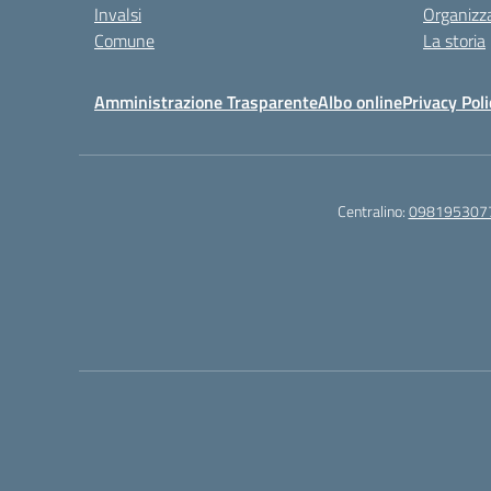
Invalsi
Organizz
Comune
La storia
Amministrazione Trasparente
Albo online
Privacy Poli
Centralino:
098195307