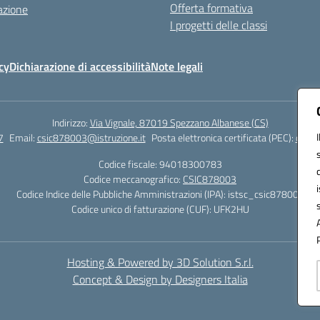
Offerta formativa
azione
I progetti delle classi
cy
Dichiarazione di accessibilità
Note legali
Indirizzo:
Via Vignale, 87019 Spezzano Albanese (CS)
7
Email:
csic878003@istruzione.it
Posta elettronica certificata (PEC):
csic8
Codice fiscale: 94018300783
Codice meccanografico:
CSIC878003
Codice Indice delle Pubbliche Amministrazioni (IPA): istsc_csic878003
Codice unico di fatturazione (CUF): UFK2HU
Hosting & Powered by 3D Solution S.r.l.
Concept & Design by Designers Italia