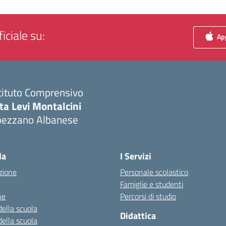
iciale su:
App
tituto Comprensivo
ta Levi Montalcini
pezzano Albanese
Visita la pagina iniziale della scuola
la
I Servizi
zione
Personale scolastico
Famiglie e studenti
ne
Percorsi di studio
della scuola
Didattica
della scuola