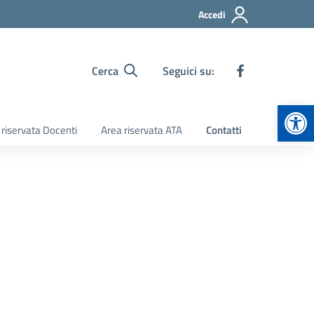
Accedi
Cerca
Seguici su:
Apr
 riservata Docenti
Area riservata ATA
Contatti