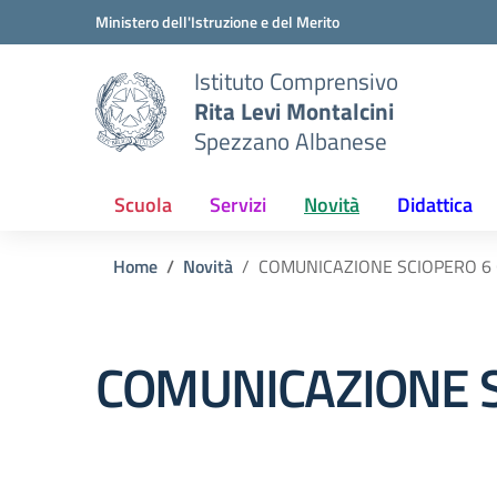
Vai ai contenuti
Vai al menu di navigazione
Vai al footer
Ministero dell'Istruzione e del Merito
Istituto Comprensivo
Rita Levi Montalcini
Spezzano Albanese
Scuola
Servizi
Novità
Didattica
Home
Novità
COMUNICAZIONE SCIOPERO 6
COMUNICAZIONE S