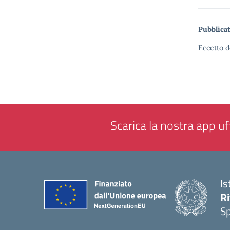
Pubblicat
Eccetto d
Scarica la nostra app uff
Is
Ri
S
— 