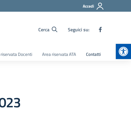
Accedi
Cerca
Seguici su:
Apr
 riservata Docenti
Area riservata ATA
Contatti
023