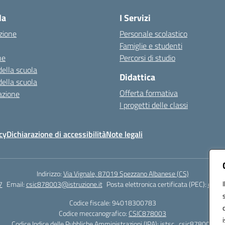
la
I Servizi
zione
Personale scolastico
Famiglie e studenti
ne
Percorsi di studio
della scuola
Didattica
della scuola
Offerta formativa
azione
I progetti delle classi
cy
Dichiarazione di accessibilità
Note legali
Indirizzo:
Via Vignale, 87019 Spezzano Albanese (CS)
7
Email:
csic878003@istruzione.it
Posta elettronica certificata (PEC):
csic8
Codice fiscale: 94018300783
Codice meccanografico:
CSIC878003
Codice Indice delle Pubbliche Amministrazioni (IPA): istsc_csic878003