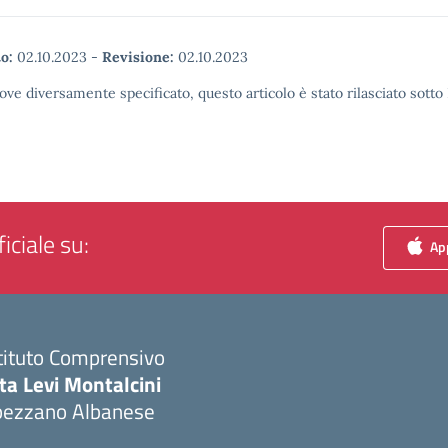
o:
02.10.2023
-
Revisione:
02.10.2023
ove diversamente specificato, questo articolo è stato rilasciato sott
iciale su:
App
tituto Comprensivo
ta Levi Montalcini
pezzano Albanese
Visita la pagina iniziale della scuola