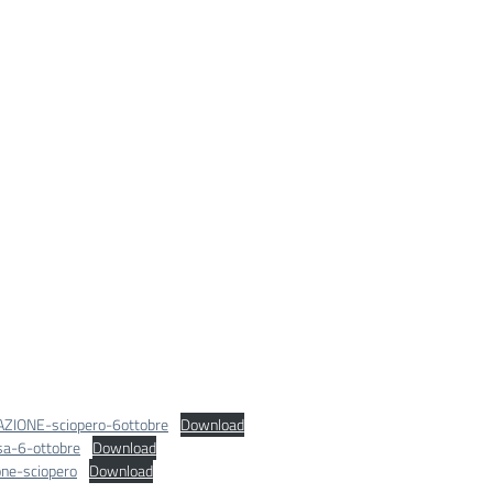
ZIONE-sciopero-6ottobre
Download
sa-6-ottobre
Download
one-sciopero
Download