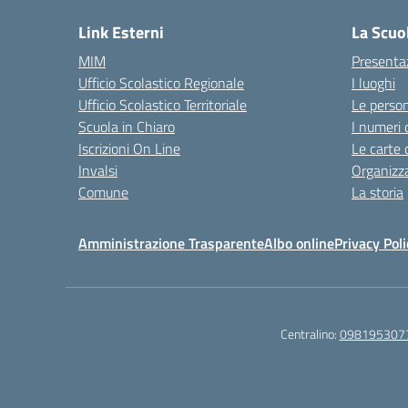
Link Esterni
La Scuo
MIM
Presenta
Ufficio Scolastico Regionale
I luoghi
Ufficio Scolastico Territoriale
Le perso
Scuola in Chiaro
I numeri 
Iscrizioni On Line
Le carte 
Invalsi
Organizz
Comune
La storia
Amministrazione Trasparente
Albo online
Privacy Poli
Centralino:
098195307